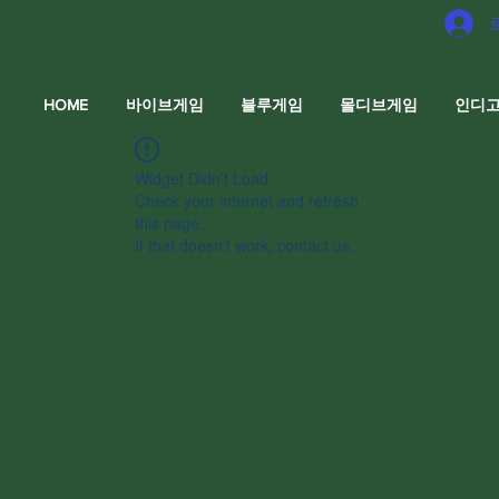
HOME
바이브게임
블루게임
몰디브게임
인디
Widget Didn’t Load
Check your internet and refresh
this page.
If that doesn’t work, contact us.