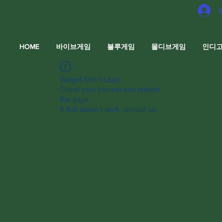
HOME
바이브게임
블루게임
몰디브게임
인디
Widget Didn’t Load
Check your internet and refresh
this page.
If that doesn’t work, contact us.